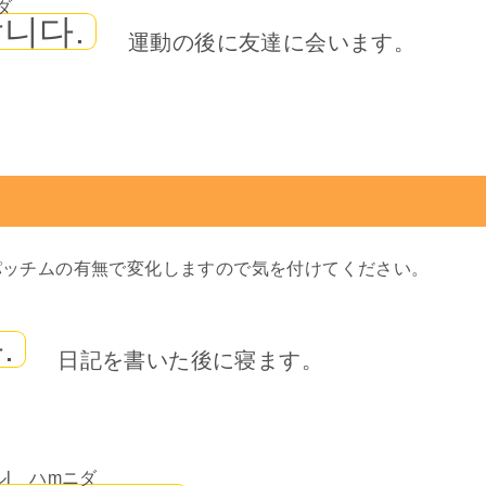
ダ
니다.
運動の後に友達に会います。
パッチムの有無で変化しますので気を付けてください。
.
日記を書いた後に寝ます。
ルl ハmニダ