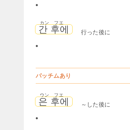
●
カン フエ
간 후에
行った後に
●
パッチムあり
ウン フエ
은 후에
～した後に
●