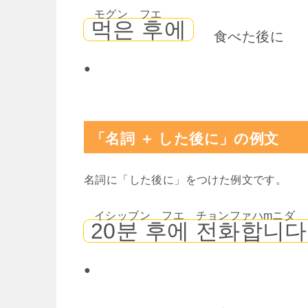
モグン フエ
먹은 후에
食べた後に
●
「名詞 ＋ した後に」の例文
名詞に「した後に」をつけた例文です。
イシッブン フエ チョンファハmニダ
20분 후에 전화합니다
●