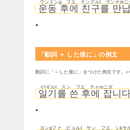
ウンドンg フエ チングルl マンナmニ
운동 후에 친구를 만납
●
「動詞 ＋ した後に」の例文
動詞に「～した後に」をつけた例文です。
イlギルl スン フエ チャmニダ
일기를 쓴 후에 잡니다
●
ヨンgファ ピョルl サン フエ シkサ