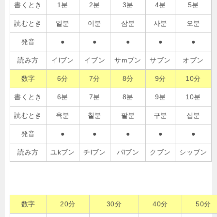
書くとき
1분
2분
3분
4분
5분
読むとき
일분
이분
삼분
사분
오분
発音
●
●
●
●
●
読み方
イlブン
イブン
サmブン
サブン
オブン
数字
6分
7分
8分
9分
10分
書くとき
6분
7분
8분
9분
10분
読むとき
육분
칠분
팔분
구분
십분
発音
●
●
●
●
●
読み方
ユkブン
チlブン
パlブン
クブン
シッブン
数字
20分
30分
40分
50分