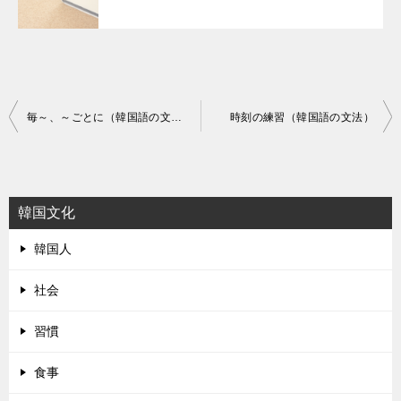
投
毎～、～ごとに（韓国語の文法）
時刻の練習（韓国語の文法）
稿
ナ
ビ
韓国文化
ゲ
韓国人
ー
シ
社会
ョ
習慣
ン
食事