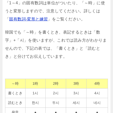
「1～4」の固有数詞は単位がついたり、「～時」に使
うと変形しますので、注意してください。詳しくは
「
固有数詞-変形と練習
」をご覧ください。
韓国でも「～時」を書くとき、表記するときは「数
字」+「시」を使いますが、これでは読み方がわかりま
せんので、下記の表では、「書くとき」と「読むと
き」と分けてお伝えしています。
～時
1時
2時
3時
4時
書くとき
1시
2시
3시
4시
読むとき
한시
두시
세시
네시
発音
●
●
●
●