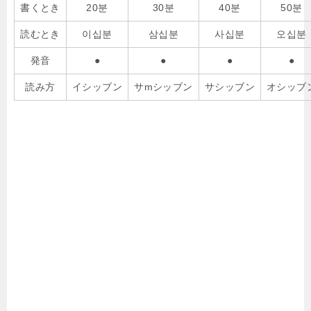
書くとき
20분
30분
40분
50분
読むとき
이십분
삼십분
사십분
오십분
発音
●
●
●
●
読み方
イシッブン
サmシッブン
サシッブン
オシッブ