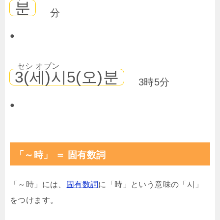
분
分
●
セシ オブン
3(세)시5(오)분
3時5分
●
「～時」 ＝ 固有数詞
「～時」には、
固有数詞
に「時」という意味の「시」
をつけます。