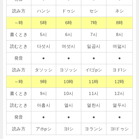
読み方
ハンシ
ドゥシ
セシ
ネシ
～時
5時
6時
7時
8時
書くとき
5시
6시
7시
8시
読むとき
다섯시
여섯시
일곱시
여덟시
発音
●
●
●
●
読み方
タソッシ
ヨソッシ
イlゴpシ
ヨドlシ
～時
9時
10時
11時
12時
書くとき
9시
10시
11시
12시
読むとき
아홉시
열시
열한시
열두시
発音
●
●
●
●
読み方
アホpシ
ヨlシ
ヨランシ
ヨlドゥシ