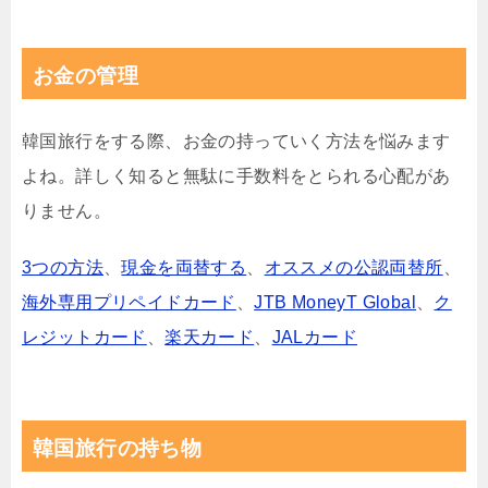
お金の管理
韓国旅行をする際、お金の持っていく方法を悩みます
よね。詳しく知ると無駄に手数料をとられる心配があ
りません。
3つの方法
、
現金を両替する
、
オススメの公認両替所
、
海外専用プリペイドカード
、
JTB MoneyT Global
、
ク
レジットカード
、
楽天カード
、
JALカード
韓国旅行の持ち物